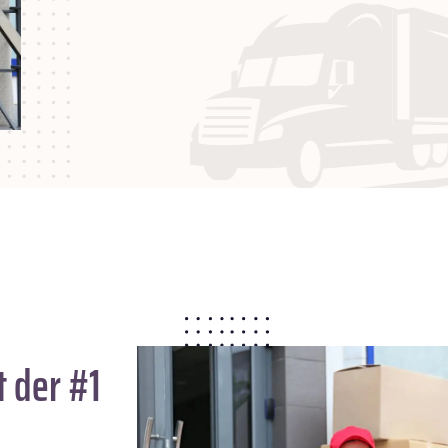
 der #1