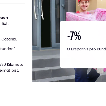
nach
rlich.
-7
%
 Catania.
Stunden 1
Ø Ersparnis pro Kun
.930 Kilometer
eimat bist.