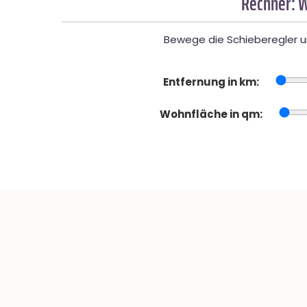
Rechner: W
Bewege die Schieberegler un
Entfernung in km:
Wohnfläche in qm: