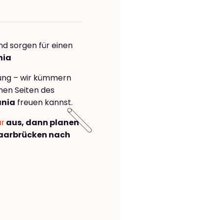
nd sorgen für einen
nia
rung – wir kümmern
önen Seiten des
ania
freuen kannst.
ar
aus, dann planen
aarbrücken nach