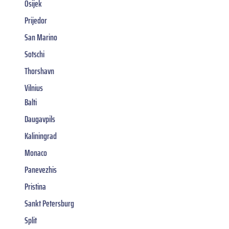
Osijek
Prijedor
San Marino
Sotschi
Thorshavn
Vilnius
Balti
Daugavpils
Kaliningrad
Monaco
Panevezhis
Pristina
Sankt Petersburg
Split