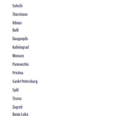
Sotschi
Thorshavn
Vilnius
Balti
Daugavpils
Kaliningrad
Monaco
Panevezhis
Pristina
Sankt Petersburg
Split
Tirana
Zagreb
Banja Luka