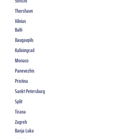
Sotschi
Thorshavn
Vilnius
Balti
Daugavpils
Kaliningrad
Monaco
Panevezhis
Pristina
Sankt Petersburg
Split
Tirana
Zagreb
Banja Luka