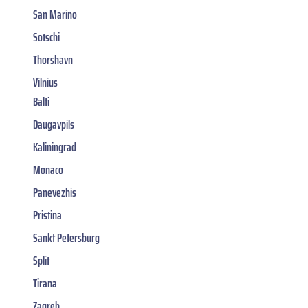
San Marino
Sotschi
Thorshavn
Vilnius
Balti
Daugavpils
Kaliningrad
Monaco
Panevezhis
Pristina
Sankt Petersburg
Split
Tirana
Zagreb