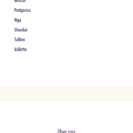
Mostar
Podgorica
Riga
Shauliai
Tallinn
Valletta
Über uns