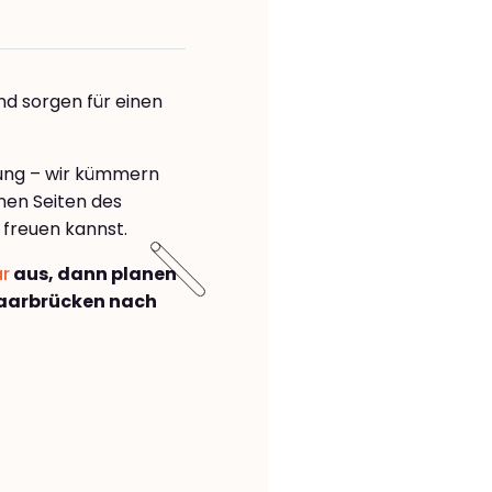
nd sorgen für einen
rung – wir kümmern
önen Seiten des
freuen kannst.
ar
aus, dann planen
aarbrücken nach