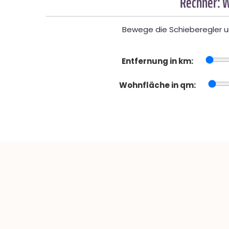
Rechner: W
Bewege die Schieberegler un
Entfernung in km:
Wohnfläche in qm: