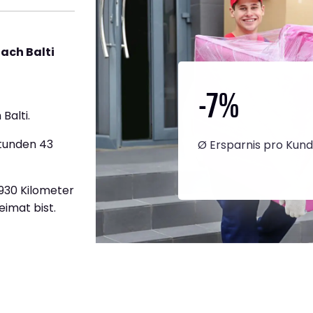
ach Balti
-7
%
Balti.
Stunden 43
Ø Ersparnis pro Kun
.930 Kilometer
eimat bist.