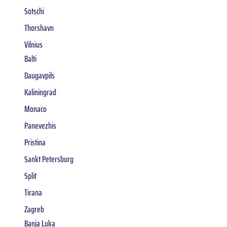
Sotschi
Thorshavn
Vilnius
Balti
Daugavpils
Kaliningrad
Monaco
Panevezhis
Pristina
Sankt Petersburg
Split
Tirana
Zagreb
Banja Luka