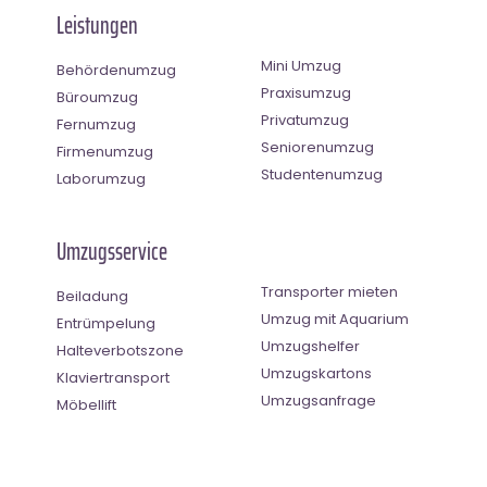
Leistungen
Mini Umzug
Behördenumzug
Praxisumzug
Büroumzug
Privatumzug
Fernumzug
Seniorenumzug
Firmenumzug
Studentenumzug
Laborumzug
Umzugsservice
Transporter mieten
Beiladung
Umzug mit Aquarium
Entrümpelung
Umzugshelfer
Halteverbotszone
Umzugskartons
Klaviertransport
Umzugsanfrage
Möbellift