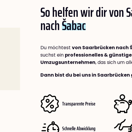
So helfen wir dir von 
nach
Šabac
Du möchtest
von Saarbrücken nach 
suchst ein
professionelles & günstige
Umzugsunternehmen
, das sich um a
Dann bist du bei uns in Saarbrücken 
Transparente Preise
Schnelle Abwicklung