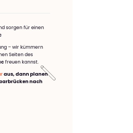
nd sorgen für einen
c
rung – wir kümmern
önen Seiten des
ac
freuen kannst.
ar
aus, dann planen
aarbrücken nach