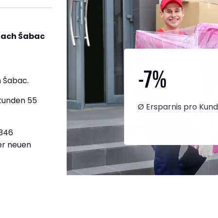
nach Šabac
-7
%
 Šabac.
Stunden 55
Ø Ersparnis pro Kun
.346
ner neuen