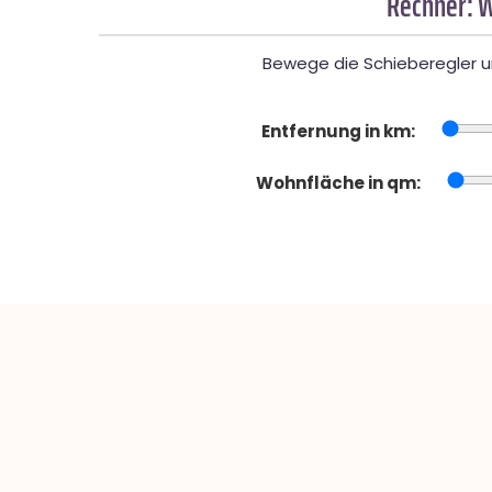
Rechner: W
Bewege die Schieberegler un
Entfernung in km:
Wohnfläche in qm: