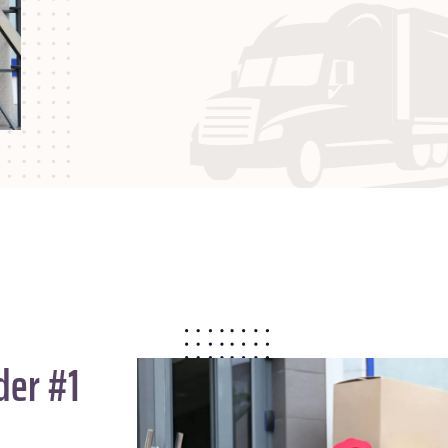
der #1