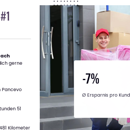
 #1
nach
dich gerne
-7
%
h Pancevo
Ø Ersparnis pro Kun
tunden 51
.481 Kilometer