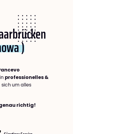
Saarbrücken
howa )
Pancevo
in
professionelles &
s sich um alles
genau richtig!