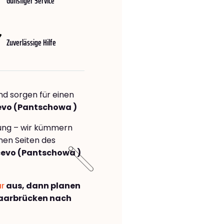
Günstiger Service
Zuverlässige Hilfe
nd sorgen für einen
evo (Pantschowa )
rung – wir kümmern
önen Seiten des
evo (Pantschowa )
ar
aus, dann planen
aarbrücken nach