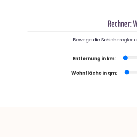
Rechner: W
Bewege die Schieberegler un
Entfernung in km:
Wohnfläche in qm: