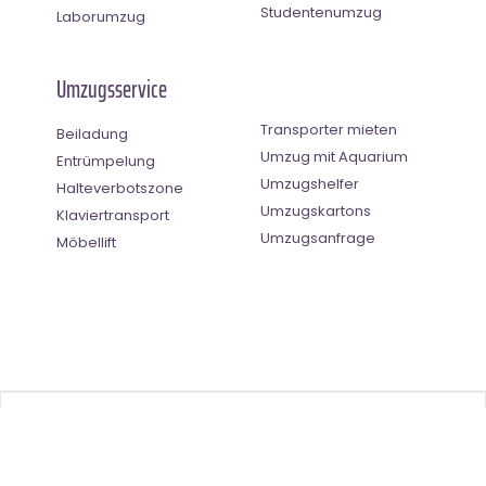
Studentenumzug
Laborumzug
Umzugsservice
Transporter mieten
Beiladung
Umzug mit Aquarium
Entrümpelung
Umzugshelfer
Halteverbotszone
Umzugskartons
Klaviertransport
Umzugsanfrage
Möbellift
Benutzer-Bewertung
4.5
(
2
Stimmen)