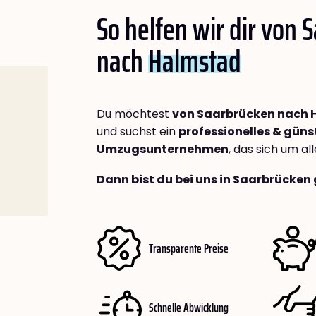
So helfen wir dir von 
nach
Halmstad
Du möchtest
von Saarbrücken nach
und suchst ein
professionelles & güns
Umzugsunternehmen
, das sich um a
Dann bist du bei uns in Saarbrücken 
Transparente Preise
Schnelle Abwicklung