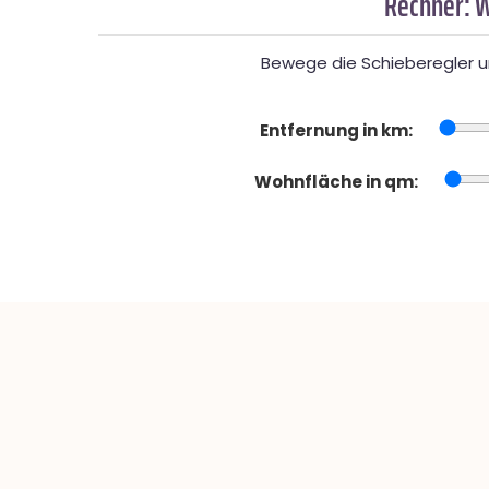
Rechner: W
Bewege die Schieberegler un
Entfernung in km:
Wohnfläche in qm: