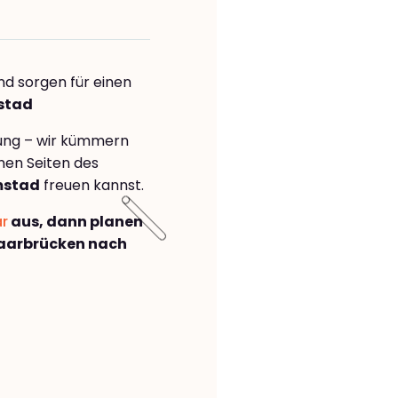
nd sorgen für einen
mstad
rung – wir kümmern
önen Seiten des
mstad
freuen kannst.
ar
aus, dann planen
aarbrücken nach