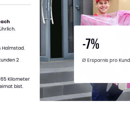
nach
ührlich.
-7
%
 Halmstad.
tunden 2
Ø Ersparnis pro Kun
.165 Kilometer
eimat bist.