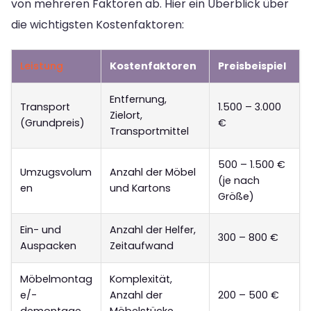
von mehreren Faktoren ab. Hier ein Überblick über
die wichtigsten Kostenfaktoren:
Leistung
Kostenfaktoren
Preisbeispiel
Entfernung,
Transport
1.500 – 3.000
Zielort,
(Grundpreis)
€
Transportmittel
500 – 1.500 €
Umzugsvolum
Anzahl der Möbel
(je nach
en
und Kartons
Größe)
Ein- und
Anzahl der Helfer,
300 – 800 €
Auspacken
Zeitaufwand
Möbelmontag
Komplexität,
e/-
Anzahl der
200 – 500 €
demontage
Möbelstücke