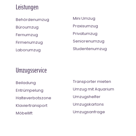
Leistungen
Mini Umzug
Behördenumzug
Praxisumzug
Büroumzug
Privatumzug
Fernumzug
Seniorenumzug
Firmenumzug
Studentenumzug
Laborumzug
Umzugsservice
Transporter mieten
Beiladung
Umzug mit Aquarium
Entrümpelung
Umzugshelfer
Halteverbotszone
Umzugskartons
Klaviertransport
Umzugsanfrage
Möbellift