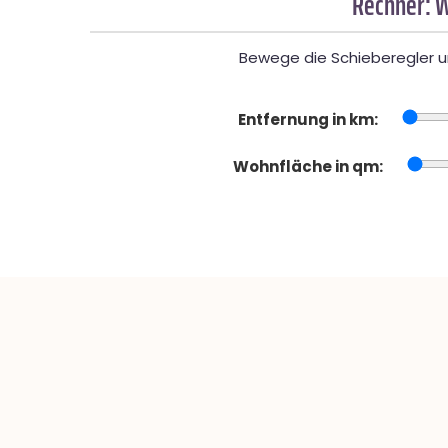
Rechner: W
Bewege die Schieberegler un
Entfernung in km:
Wohnfläche in qm: