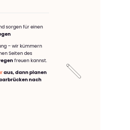
nd sorgen für einen
wegen
rung – wir kümmern
önen Seiten des
wegen
freuen kannst.
ar
aus, dann planen
aarbrücken nach