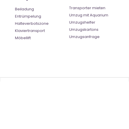
Transporter mieten
Beiladung
Umzug mit Aquarium
Entrümpelung
Umzugshelfer
Halteverbotszone
Umzugskartons
Klaviertransport
Umzugsanfrage
Möbellift
Benutzer-Bewertung
4.5
(
2
Stimmen)
©
Umzugsunternehmen Saarbrücken
- All Right Reserved
Ratgeber
| |
Impressum
|
Datenschutz