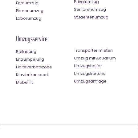
Privatumzug
Fernumzug
Seniorenumzug
Firmenumzug
Studentenumzug
Laborumzug
Umzugsservice
Transporter mieten
Beiladung
Umzug mit Aquarium
Entrümpelung
Umzugshelfer
Halteverbotszone
Umzugskartons
Klaviertransport
Umzugsanfrage
Möbellift
Benutzer-Bewertung
4.5
(
2
Stimmen)