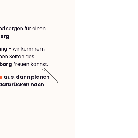
nd sorgen für einen
borg
rung – wir kümmern
önen Seiten des
eborg
freuen kannst.
ar
aus, dann planen
aarbrücken nach