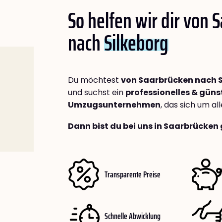
So helfen wir dir von 
nach
Silkeborg
Du möchtest
von Saarbrücken nach S
und suchst ein
professionelles & güns
Umzugsunternehmen
, das sich um a
Dann bist du bei uns in Saarbrücken 
Transparente Preise
Schnelle Abwicklung