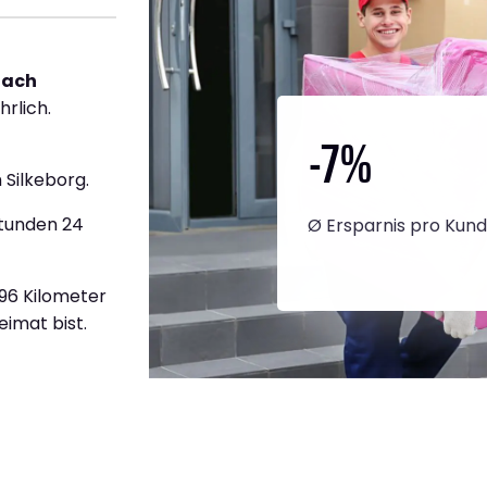
nach
hrlich.
-7
%
Silkeborg.
Stunden 24
Ø Ersparnis pro Kun
996 Kilometer
eimat bist.