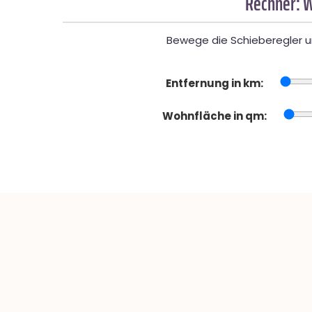
Rechner: W
Bewege die Schieberegler un
Entfernung in km:
Wohnfläche in qm: