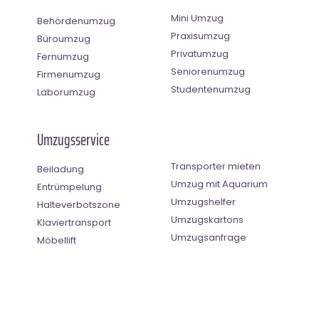
Mini Umzug
Behördenumzug
Praxisumzug
Büroumzug
Privatumzug
Fernumzug
Seniorenumzug
Firmenumzug
Studentenumzug
Laborumzug
Umzugsservice
Transporter mieten
Beiladung
Umzug mit Aquarium
Entrümpelung
Umzugshelfer
Halteverbotszone
Umzugskartons
Klaviertransport
Umzugsanfrage
Möbellift