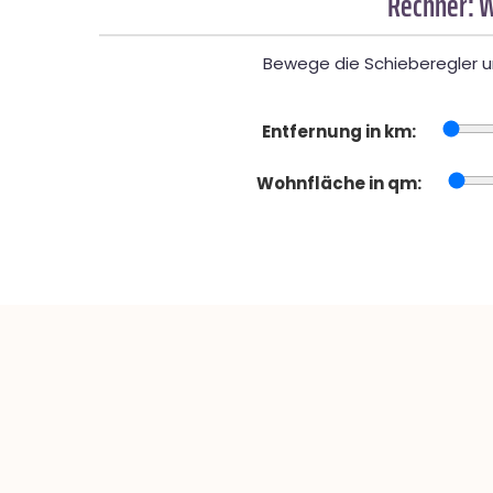
Rechner: W
Bewege die Schieberegler un
Entfernung in km:
Wohnfläche in qm: