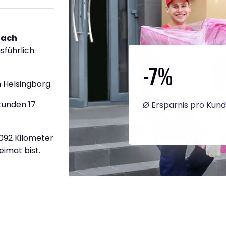
nach
sführlich.
-7
%
 Helsingborg.
tunden 17
Ø Ersparnis pro Kun
.092 Kilometer
eimat bist.