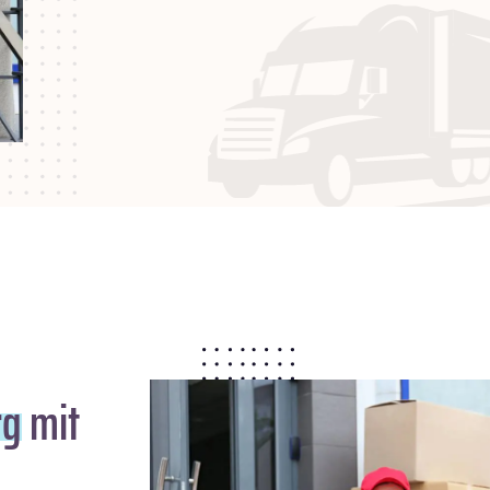
rg
mit