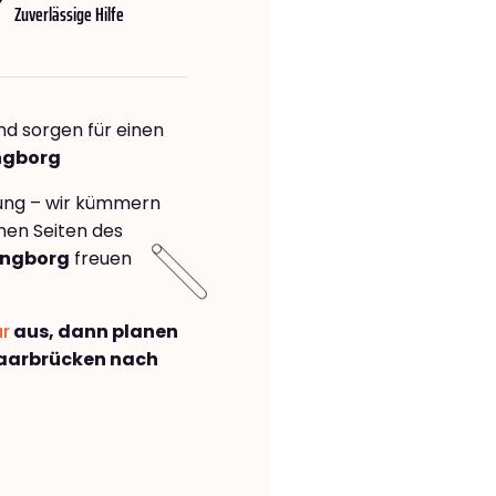
Zuverlässige Hilfe
nd sorgen für einen
ingborg
rung – wir kümmern
önen Seiten des
ingborg
freuen
ar
aus, dann planen
aarbrücken nach