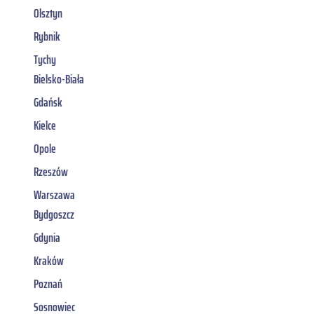
Olsztyn
Rybnik
Tychy
Bielsko-Biała
Gdańsk
Kielce
Opole
Rzeszów
Warszawa
Bydgoszcz
Gdynia
Kraków
Poznań
Sosnowiec