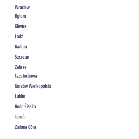
Wrocław
Bytom
Gliwice
Łódź
Radom
Szczecin
Zabrze
Częstochowa
Gorzów Wielkopolski
Lublin
Ruda Śląska
Toruń
Zielona Góra