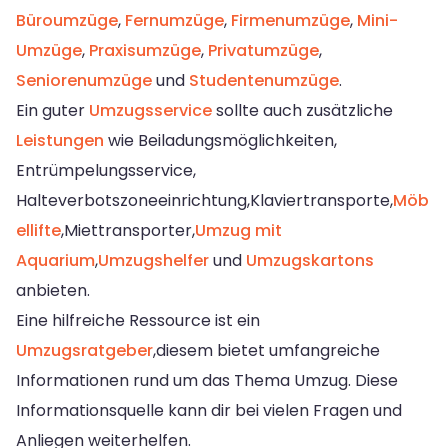
Büroumzüge
,
Fernumzüge
,
Firmenumzüge
,
Mini-
Umzüge
,
Praxisumzüge
,
Privatumzüge
,
Seniorenumzüge
und
Studentenumzüge
.
Ein guter
Umzugsservice
sollte auch zusätzliche
Leistungen
wie Beiladungsmöglichkeiten,
Entrümpelungsservice,
Halteverbotszoneeinrichtung,Klaviertransporte,
Möb
ellifte
,Miettransporter,
Umzug mit
Aquarium
,
Umzugshelfer
und
Umzugskartons
anbieten.
Eine hilfreiche Ressource ist ein
Umzugsratgeber
,diesem bietet umfangreiche
Informationen rund um das Thema Umzug. Diese
Informationsquelle kann dir bei vielen Fragen und
Anliegen weiterhelfen.