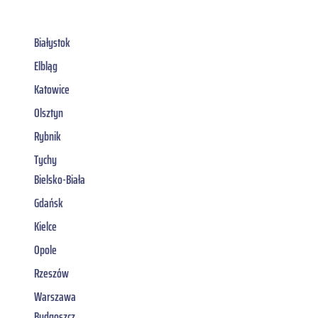
Białystok
Elbląg
Katowice
Olsztyn
Rybnik
Tychy
Bielsko-Biała
Gdańsk
Kielce
Opole
Rzeszów
Warszawa
Bydgoszcz