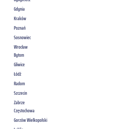
Gdynia
Kraków
Poznań
Sosnowiec
Wrocław
Bytom
Gliwice
Łódź
Radom
Szczecin
Zabrze
Częstochowa
Gorzów Wielkopolski