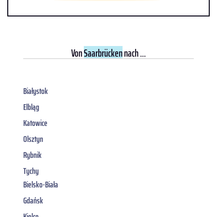
Von
Saarbrücken
nach ...
Białystok
Elbląg
Katowice
Olsztyn
Rybnik
Tychy
Bielsko-Biała
Gdańsk
Kielce