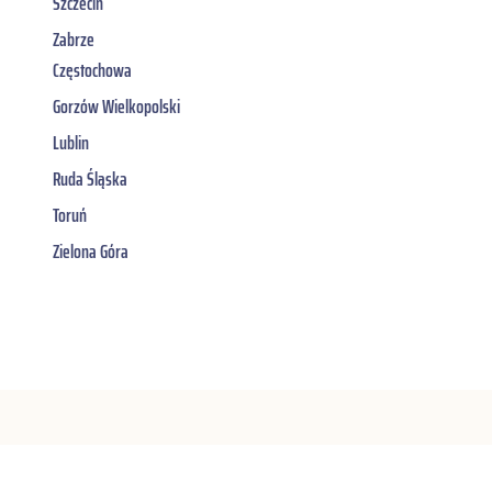
Szczecin
Zabrze
Częstochowa
Gorzów Wielkopolski
Lublin
Ruda Śląska
Toruń
Zielona Góra