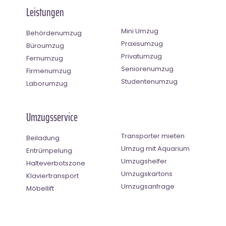
Leistungen
Mini Umzug
Behördenumzug
Praxisumzug
Büroumzug
Privatumzug
Fernumzug
Seniorenumzug
Firmenumzug
Studentenumzug
Laborumzug
Umzugsservice
Transporter mieten
Beiladung
Umzug mit Aquarium
Entrümpelung
Umzugshelfer
Halteverbotszone
Umzugskartons
Klaviertransport
Umzugsanfrage
Möbellift