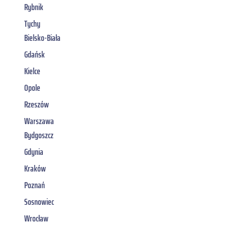
Rybnik
Tychy
Bielsko-Biała
Gdańsk
Kielce
Opole
Rzeszów
Warszawa
Bydgoszcz
Gdynia
Kraków
Poznań
Sosnowiec
Wrocław