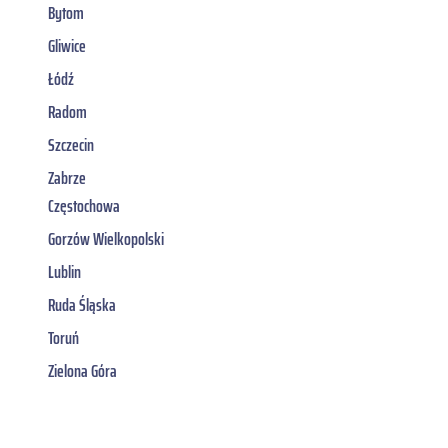
Bytom
Gliwice
Łódź
Radom
Szczecin
Zabrze
Częstochowa
Gorzów Wielkopolski
Lublin
Ruda Śląska
Toruń
Zielona Góra