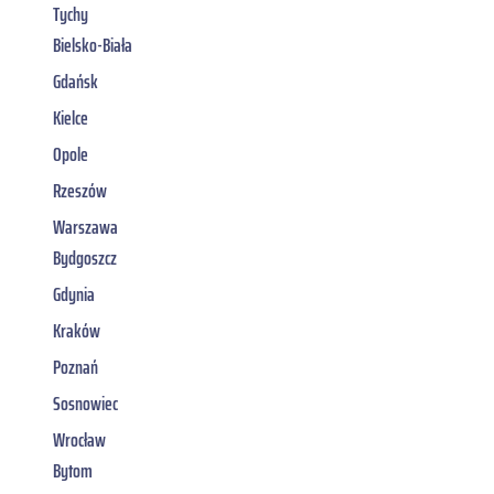
Tychy
Bielsko-Biała
Gdańsk
Kielce
Opole
Rzeszów
Warszawa
Bydgoszcz
Gdynia
Kraków
Poznań
Sosnowiec
Wrocław
Bytom