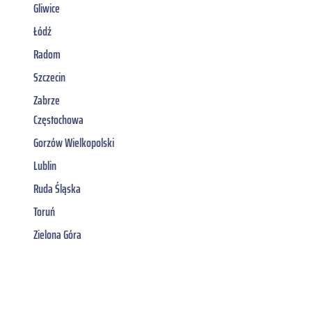
Gliwice
Łódź
Radom
Szczecin
Zabrze
Częstochowa
Gorzów Wielkopolski
Lublin
Ruda Śląska
Toruń
Zielona Góra