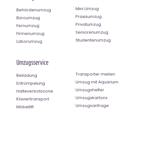
Mini Umzug
Behördenumzug
Praxisumzug
Büroumzug
Privatumzug
Fernumzug
Seniorenumzug
Firmenumzug
Studentenumzug
Laborumzug
Umzugsservice
Transporter mieten
Beiladung
Umzug mit Aquarium
Entrümpelung
Umzugshelfer
Halteverbotszone
Umzugskartons
Klaviertransport
Umzugsanfrage
Möbellift