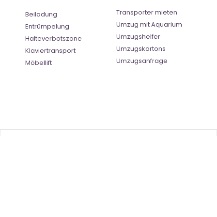
Transporter mieten
Beiladung
Umzug mit Aquarium
Entrümpelung
Umzugshelfer
Halteverbotszone
Umzugskartons
Klaviertransport
Umzugsanfrage
Möbellift
Benutzer-Bewertung
4.5
(
2
Stimmen)
©
Umzugsunternehmen Saarbrücken
- All Right Reserved
Ratgeber
| |
Impressum
|
Datenschutz