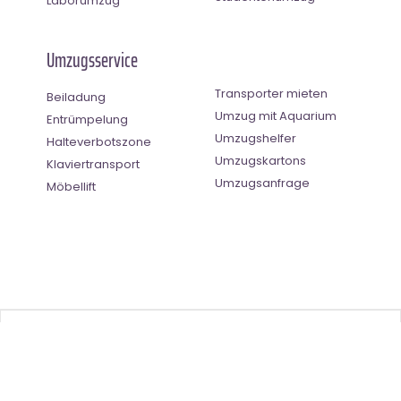
Laborumzug
Umzugsservice
Transporter mieten
Beiladung
Umzug mit Aquarium
Entrümpelung
Umzugshelfer
Halteverbotszone
Umzugskartons
Klaviertransport
Umzugsanfrage
Möbellift
Benutzer-Bewertung
4.5
(
2
Stimmen)