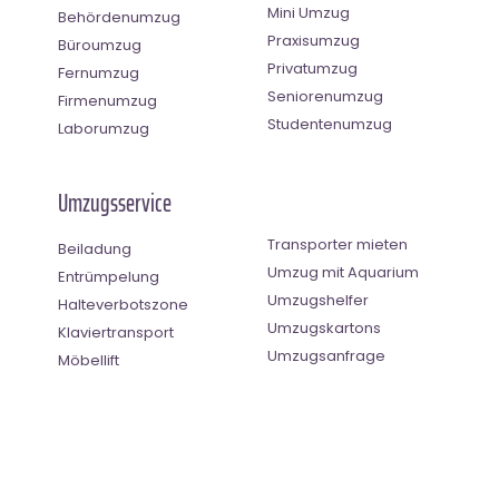
Mini Umzug
Behördenumzug
Praxisumzug
Büroumzug
Privatumzug
Fernumzug
Seniorenumzug
Firmenumzug
Studentenumzug
Laborumzug
Umzugsservice
Transporter mieten
Beiladung
Umzug mit Aquarium
Entrümpelung
Umzugshelfer
Halteverbotszone
Umzugskartons
Klaviertransport
Umzugsanfrage
Möbellift