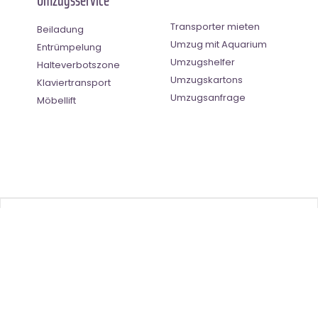
Umzugsservice
Transporter mieten
Beiladung
Umzug mit Aquarium
Entrümpelung
Umzugshelfer
Halteverbotszone
Umzugskartons
Klaviertransport
Umzugsanfrage
Möbellift
Benutzer-Bewertung
4.5
(
2
Stimmen)
©
Umzugsunternehmen Saarbrücken
- All Right Reserved
Ratgeber
| |
Impressum
|
Datenschutz