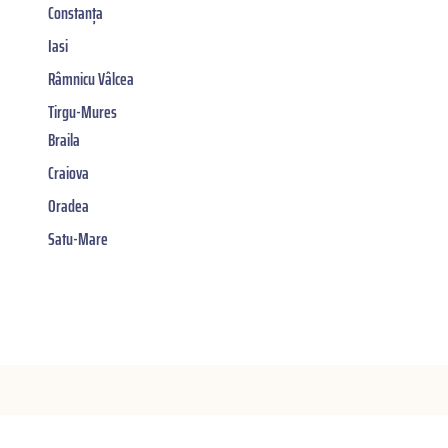
Constanța
Iasi
Râmnicu Vâlcea
Tirgu-Mures
Braila
Craiova
Oradea
Satu-Mare