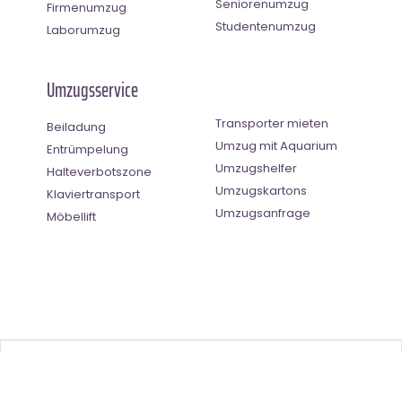
Seniorenumzug
Firmenumzug
Studentenumzug
Laborumzug
Umzugsservice
Transporter mieten
Beiladung
Umzug mit Aquarium
Entrümpelung
Umzugshelfer
Halteverbotszone
Umzugskartons
Klaviertransport
Umzugsanfrage
Möbellift
Benutzer-Bewertung
4.33
(
3
Stimmen)