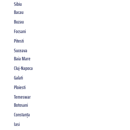
Sibiu
Bacau
Buzau
Focsani
Pitesti
Suceava
Baia Mare
Cluj-Napoca
Galati
Ploiesti
Temeswar
Botosani
Constanța
Iasi