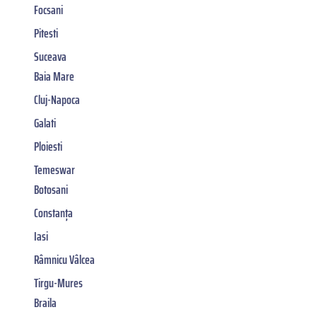
Focsani
Pitesti
Suceava
Baia Mare
Cluj-Napoca
Galati
Ploiesti
Temeswar
Botosani
Constanța
Iasi
Râmnicu Vâlcea
Tirgu-Mures
Braila