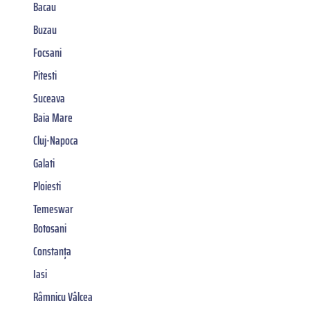
Bacau
Buzau
Focsani
Pitesti
Suceava
Baia Mare
Cluj-Napoca
Galati
Ploiesti
Temeswar
Botosani
Constanța
Iasi
Râmnicu Vâlcea