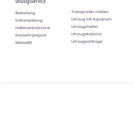
Umzugsservice
Transporter mieten
Beiladung
Umzug mit Aquarium
Entrümpelung
Umzugshelfer
Halteverbotszone
Umzugskartons
Klaviertransport
Umzugsanfrage
Möbellift
Benutzer-Bewertung
4.5
(
2
Stimmen)
©
Umzugsunternehmen Saarbrücken
- All Right Reserved
Ratgeber
| |
Impressum
|
Datenschutz