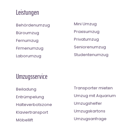
Leistungen
Mini Umzug
Behördenumzug
Praxisumzug
Büroumzug
Privatumzug
Fernumzug
Seniorenumzug
Firmenumzug
Studentenumzug
Laborumzug
Umzugsservice
Transporter mieten
Beiladung
Umzug mit Aquarium
Entrümpelung
Umzugshelfer
Halteverbotszone
Umzugskartons
Klaviertransport
Umzugsanfrage
Möbellift