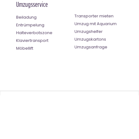
Umzugsservice
Transporter mieten
Beiladung
Umzug mit Aquarium
Entrümpelung
Umzugshelfer
Halteverbotszone
Umzugskartons
Klaviertransport
Umzugsanfrage
Möbellift
Benutzer-Bewertung
4.5
(
2
Stimmen)
©
Umzugsunternehmen Saarbrücken
- All Right Reserved