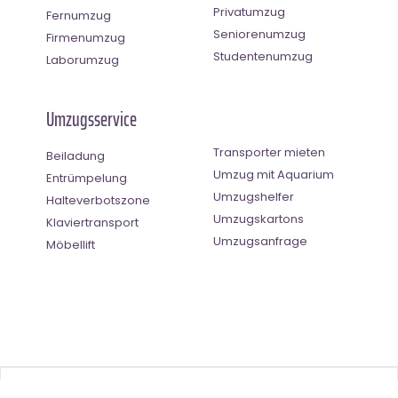
Privatumzug
Fernumzug
Seniorenumzug
Firmenumzug
Studentenumzug
Laborumzug
Umzugsservice
Transporter mieten
Beiladung
Umzug mit Aquarium
Entrümpelung
Umzugshelfer
Halteverbotszone
Umzugskartons
Klaviertransport
Umzugsanfrage
Möbellift
Benutzer-Bewertung
4.5
(
2