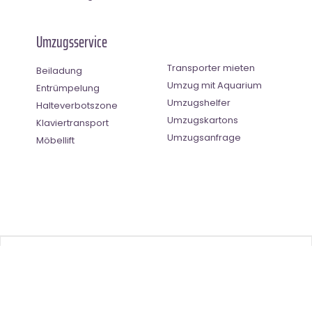
Umzugsservice
Transporter mieten
Beiladung
Umzug mit Aquarium
Entrümpelung
Umzugshelfer
Halteverbotszone
Umzugskartons
Klaviertransport
Umzugsanfrage
Möbellift
Benutzer-Bewertung
4.33
(
3
Stimmen)