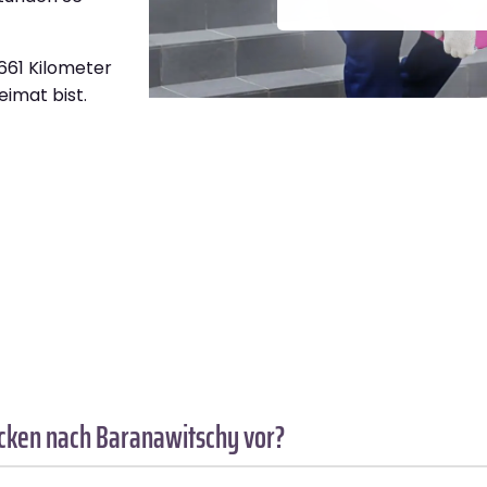
.661 Kilometer
eimat bist.
ücken nach Baranawitschy vor?