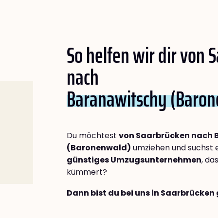
So helfen wir dir von 
nach
Baranawitschy (Baro
Du möchtest
von Saarbrücken nach 
(Baronenwald)
umziehen und suchst 
günstiges Umzugsunternehmen
, da
kümmert?
Dann bist du bei uns in Saarbrücken 