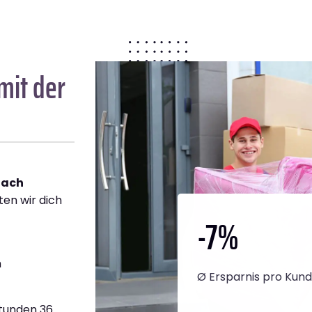
mit der
nach
ten wir dich
-7
%
h
Ø Ersparnis pro Kun
Stunden 36