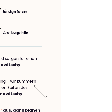
Günstiger Service
Zuverlässige Hilfe
nd sorgen für einen
nawitschy
rung – wir kümmern
önen Seiten des
anawitschy
ar
aus, dann planen