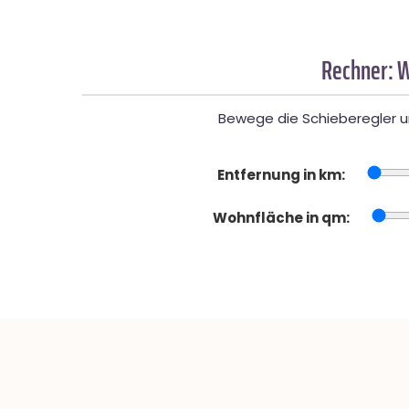
Rechner: W
Bewege die Schieberegler un
Entfernung in km:
Wohnfläche in qm: