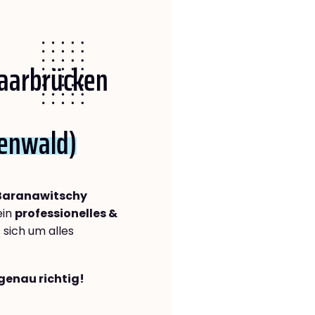
Saarbrücken
nenwald)
Baranawitschy
ein
professionelles &
s sich um alles
genau richtig!