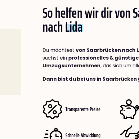
So helfen wir dir von 
nach
Lida
Du möchtest
von Saarbrücken nach 
suchst ein
professionelles & günstige
Umzugsunternehmen
, das sich um a
Dann bist du bei uns in Saarbrücken 
Transparente Preise
Schnelle Abwicklung