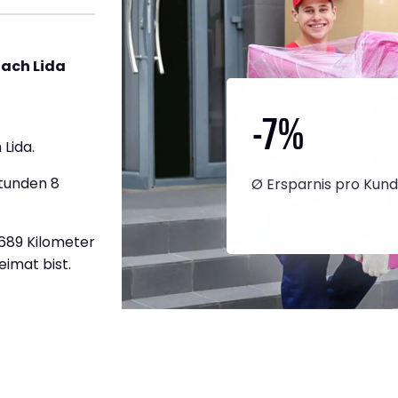
ach Lida
-7
%
Lida.
Stunden 8
Ø Ersparnis pro Kun
1.689 Kilometer
eimat bist.