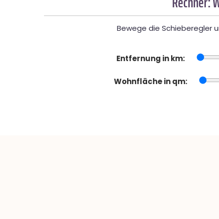
Rechner: W
Bewege die Schieberegler un
Entfernung in km:
Wohnfläche in qm: