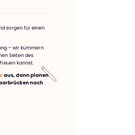
nd sorgen für einen
rung – wir kümmern
önen Seiten des
freuen kannst.
ar
aus, dann planen
aarbrücken nach