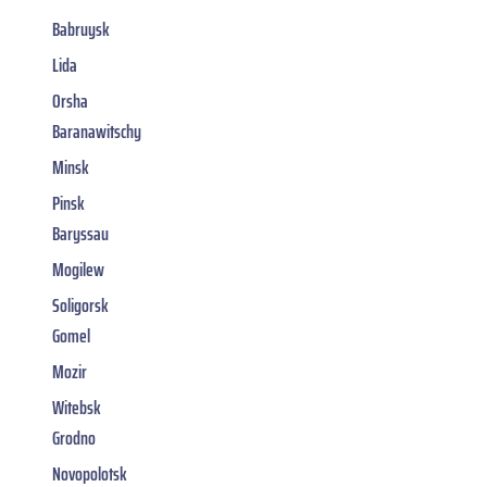
Babruysk
Lida
Orsha
Baranawitschy
Minsk
Pinsk
Baryssau
Mogilew
Soligorsk
Gomel
Mozir
Witebsk
Grodno
Novopolotsk