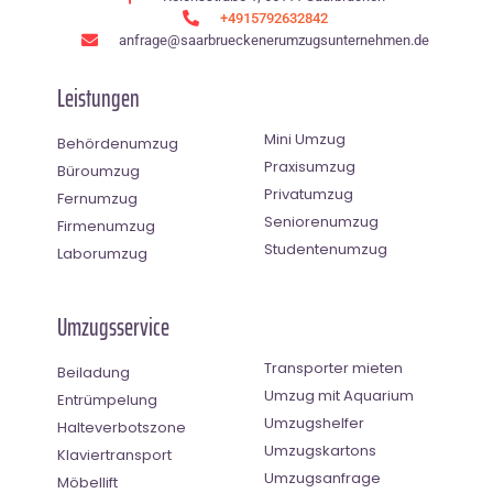
+4915792632842
anfrage@saarbrueckenerumzugsunternehmen.de
Leistungen
Mini Umzug
Behördenumzug
Praxisumzug
Büroumzug
Privatumzug
Fernumzug
Seniorenumzug
Firmenumzug
Studentenumzug
Laborumzug
Umzugsservice
Transporter mieten
Beiladung
Umzug mit Aquarium
Entrümpelung
Umzugshelfer
Halteverbotszone
Umzugskartons
Klaviertransport
Umzugsanfrage
Möbellift