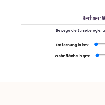
Rechner: W
Bewege die Schieberegler un
Entfernung in km:
Wohnfläche in qm: