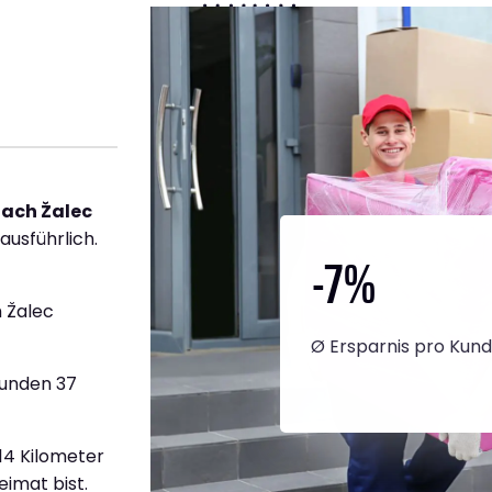
nach Žalec
ausführlich.
-7
%
 Žalec
Ø Ersparnis pro Kun
tunden 37
914 Kilometer
eimat bist.