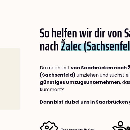
So helfen wir dir von 
nach
Žalec (Sachsenfe
Du möchtest
von Saarbrücken nach 
(Sachsenfeld)
umziehen und suchst e
günstiges Umzugsunternehmen
, da
kümmert?
Dann bist du bei uns in Saarbrücken 