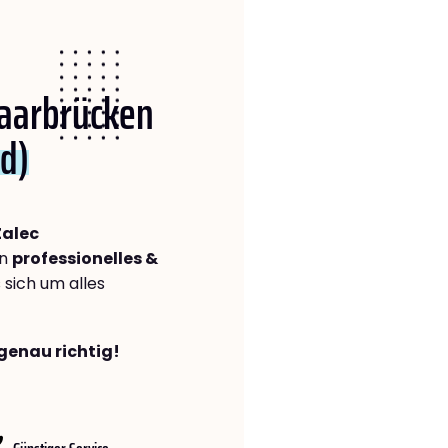
Saarbrücken
ld)
Žalec
in
professionelles &
s sich um alles
genau richtig!