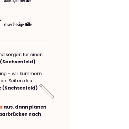
Günstiger Service
Zuverlässige Hilfe
nd sorgen für einen
 (Sachsenfeld)
rung – wir kümmern
önen Seiten des
 (Sachsenfeld)
ar
aus, dann planen
aarbrücken nach