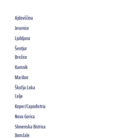
Ajdovščina
Jesenice
Ljubljana
Šentjur
Brežice
Kamnik
Maribor
Škofja Loka
Celje
Koper/Capodistria
Nova Gorica
Slovenska Bistrica
Domžale