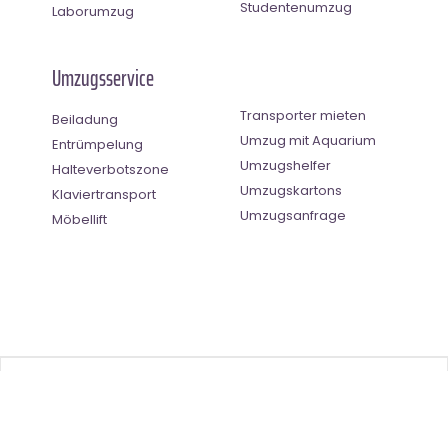
Studentenumzug
Laborumzug
Umzugsservice
Transporter mieten
Beiladung
Umzug mit Aquarium
Entrümpelung
Umzugshelfer
Halteverbotszone
Umzugskartons
Klaviertransport
Umzugsanfrage
Möbellift
Benutzer-Bewertung
4.5
(
2
Stimmen)