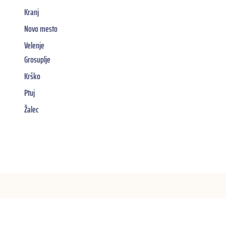
Kranj
Novo mesto
Velenje
Grosuplje
Krško
Ptuj
Žalec