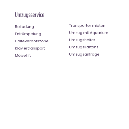
Umzugsservice
Transporter mieten
Beiladung
Umzug mit Aquarium
Entrümpelung
Umzugshelfer
Halteverbotszone
Umzugskartons
Klaviertransport
Umzugsanfrage
Möbellift
Benutzer-Bewertung
4.5
(
2
Stimmen)