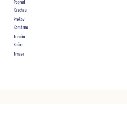
Poprad
Kaschau
Prešov
Komárno
Trenčín
Košice
Trnava