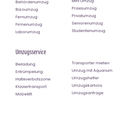
Mini Umzug
Behördenumzug
Praxisumzug
Büroumzug
Privatumzug
Fernumzug
Seniorenumzug
Firmenumzug
Studentenumzug
Laborumzug
Umzugsservice
Transporter mieten
Beiladung
Umzug mit Aquarium
Entrümpelung
Umzugshelfer
Halteverbotszone
Umzugskartons
Klaviertransport
Umzugsanfrage
Möbellift