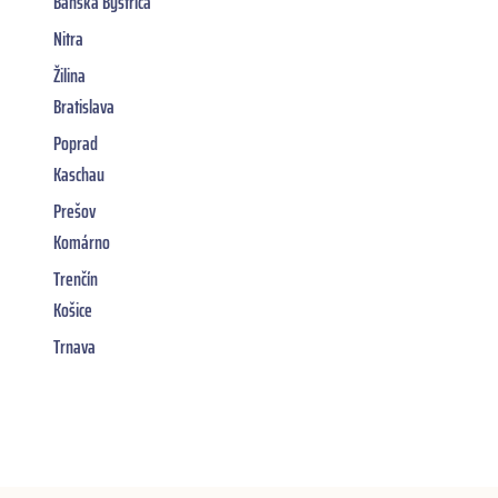
Banská Bystrica
Nitra
Žilina
Bratislava
Poprad
Kaschau
Prešov
Komárno
Trenčín
Košice
Trnava