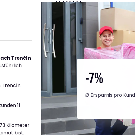
nach Trenčín
sführlich.
-7
%
 Trenčín
Ø Ersparnis pro Kun
tunden 11
973 Kilometer
eimat bist.