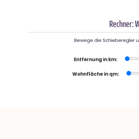
Rechner: W
Bewege die Schieberegler un
Entfernung in km:
Wohnfläche in qm: