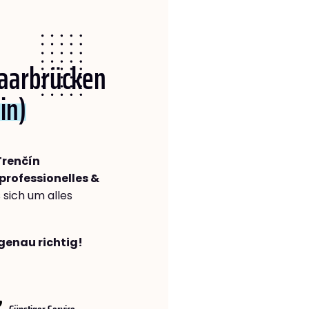
Saarbrücken
in)
Trenčín
professionelles &
s sich um alles
genau richtig!