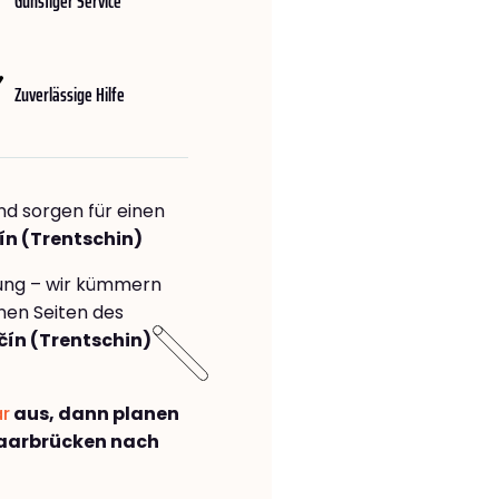
Günstiger Service
Zuverlässige Hilfe
nd sorgen für einen
ín (Trentschin)
rung – wir kümmern
önen Seiten des
ín (Trentschin)
ar
aus, dann planen
aarbrücken nach