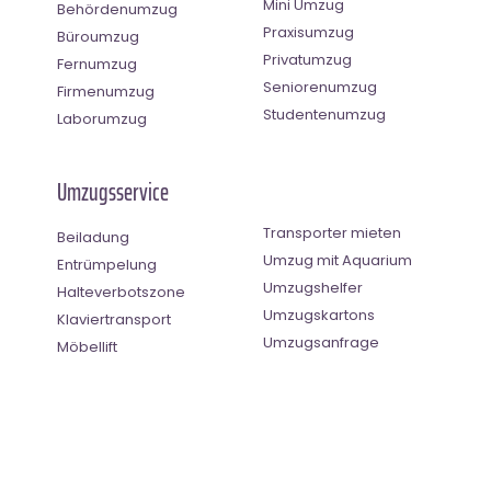
Mini Umzug
Behördenumzug
Praxisumzug
Büroumzug
Privatumzug
Fernumzug
Seniorenumzug
Firmenumzug
Studentenumzug
Laborumzug
Umzugsservice
Transporter mieten
Beiladung
Umzug mit Aquarium
Entrümpelung
Umzugshelfer
Halteverbotszone
Umzugskartons
Klaviertransport
Umzugsanfrage
Möbellift