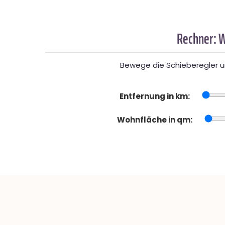
Rechner: W
Bewege die Schieberegler un
Entfernung in km:
Wohnfläche in qm: