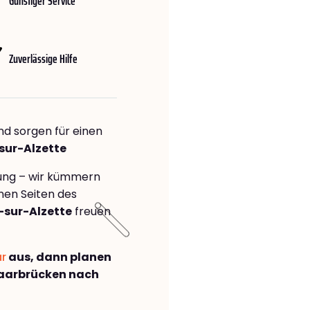
Günstiger Service
Zuverlässige Hilfe
nd sorgen für einen
sur-Alzette
rung – wir kümmern
önen Seiten des
-sur-Alzette
freuen
ar
aus, dann planen
aarbrücken nach