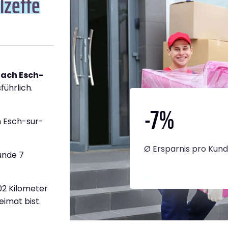
lzette
nach Esch-
führlich.
-7
%
 Esch-sur-
Ø Ersparnis pro Kun
unde 7
102 Kilometer
eimat bist.