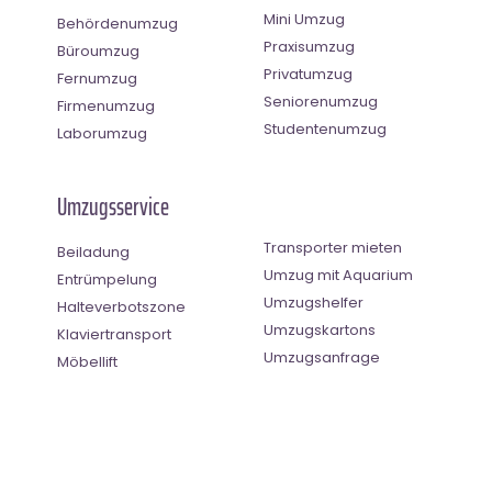
Mini Umzug
Behördenumzug
Praxisumzug
Büroumzug
Privatumzug
Fernumzug
Seniorenumzug
Firmenumzug
Studentenumzug
Laborumzug
Umzugsservice
Transporter mieten
Beiladung
Umzug mit Aquarium
Entrümpelung
Umzugshelfer
Halteverbotszone
Umzugskartons
Klaviertransport
Umzugsanfrage
Möbellift