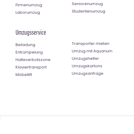
Seniorenumzug
Firmenumzug
Studentenumzug
Laborumzug
Umzugsservice
Transporter mieten
Beiladung
Umzug mit Aquarium
Entrümpelung
Umzugshelfer
Halteverbotszone
Umzugskartons
Klaviertransport
Umzugsanfrage
Möbellift
Benutzer-Bewertung
4.33
(
3
Stimmen)