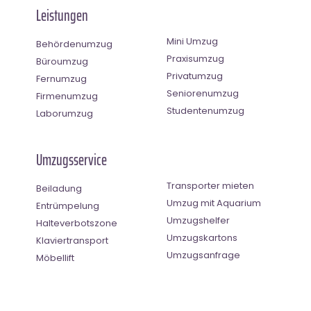
Leistungen
Mini Umzug
Behördenumzug
Praxisumzug
Büroumzug
Privatumzug
Fernumzug
Seniorenumzug
Firmenumzug
Studentenumzug
Laborumzug
Umzugsservice
Transporter mieten
Beiladung
Umzug mit Aquarium
Entrümpelung
Umzugshelfer
Halteverbotszone
Umzugskartons
Klaviertransport
Umzugsanfrage
Möbellift